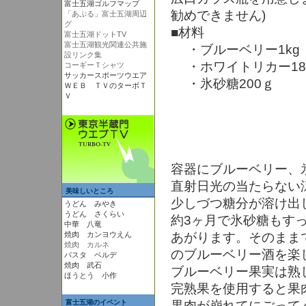
富士五湖ゴルフマップ
勧めできません)
「あぷる」富士五湖周辺
グ
■材料
富士五湖ドットTV
富士五湖観光関連公共施
・ブルーベリー1kg
設リンク集
・ホワイトリカー180
コーギーＴシャツ
サッカースポーツウエア
・氷砂糖200ｇ
ＷＥＢ ＴＶのターボＴ
Ｖ
容器にブルーベリー、
直射日光の当たらない
美味しいところ
少しづつ糖分が溶け出
うどん みやき
うどん さくらい
約3ヶ月で氷砂糖もす
中華 八竜
焼肉 カンヨウえん
あがります。そのまま
焼肉 カルネ
のブルーベリー酒を楽
パスタ ベルデ
焼肉 武石
ブルーベリー果実は熟
ほうとう 小作
完熟果を使用すると果
富士五湖のイベント
果肉が崩れてにごって