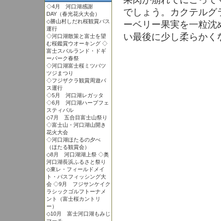
◇4月 河口湖感謝
でしょう。カクテルグ
DAY（春光花火大会）
◇勝山村しだれ桜観賞バス
ーベリー果実を一粒沈
運行
い最後に少し柔らかく
◇河口湖散策と富士を望
む桜鑑賞ウオーキング ◇
富士スバルランド・ドギ
ーパーク春祭
◇河口湖富士桜ミツバツ
ツジまつり
◇フジザクラ観賞周遊バ
ス運行
◇5月 河口湖レガッタ
◇6月 河口湖ハーブフェ
スティバル
◇7月 五合目富士山祭り
◇富士山・河口湖山開き
花火大会
◇河口湖ほたるの夕べ
（ほたる観賞会）
◇8月 河口湖湖上祭 ◇奥
河口湖長浜ふるさと祭り
◇東レ・フィールドメイ
ト・バスフィッシング大
会 ◇9月 フジサンケイク
ラシックゴルフトーナメ
ント（富士桜カントリ
ー）
◇10月 富士河口湖もみじ