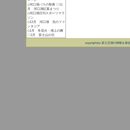
マーチ
◇河口湖バスの祭典 ◇11
月 河口湖紅葉まつり
◇河口湖日刊スポーツマラ
ソン
◇12月 河口湖 光のファ
ンタジア
◇1月 冬花火・湖上の舞
◇2月 富士山の日
copyright(c) 富士五湖の情報