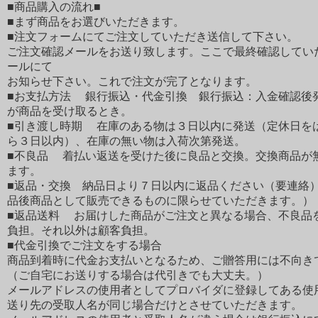
■商品購入の流れ■
■まず商品をお選びいただきます。
■注文フォームにてご注文していただき送信して下さい。
ご注文確認メールをお送り致します。ここで最終確認してい
ールにて
お知らせ下さい。これで注文が完了となります。
■お支払方法 銀行振込・代金引換 銀行振込：入金確認後
が商品を受け取るとき。
■引き渡し時期 在庫のある物は３日以内に発送（定休日を
ら３日以内）、在庫の無い物は入荷次第発送。
■不良品 着払い返送を受けた後に良品と交換。交換商品が
ます。
■返品・交換 納品日より７日以内に返品ください（要連絡
品後商品として販売できるものに限らせていただきます。）
■返品送料 お届けした商品がご注文と異なる場合、不良品
負担。それ以外は顧客負担。
■代金引換でご注文をする場合
商品到着時に代金お支払いとなるため、ご贈答用には不向き
（ご自宅にお送りする場合は代引きでも大丈夫。）
メールアドレスの使用者としてプロバイダに登録してある使
送り先の受取人名が同じ場合だけとさせていただきます。