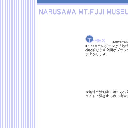
地球の活動
■１つ目ののゾーンは「地
神秘的な宇宙空間がブラッ
び上がります。
★地球の活動期に流れる灼
ライトで浮き出る赤い溶岩