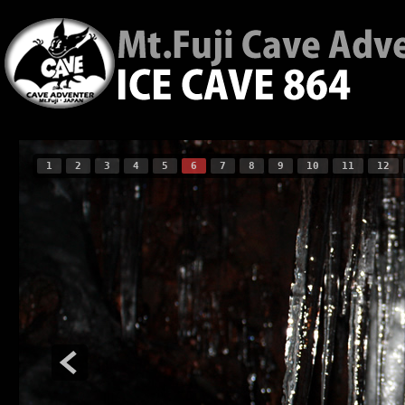
1
2
3
4
5
6
7
8
9
10
11
12