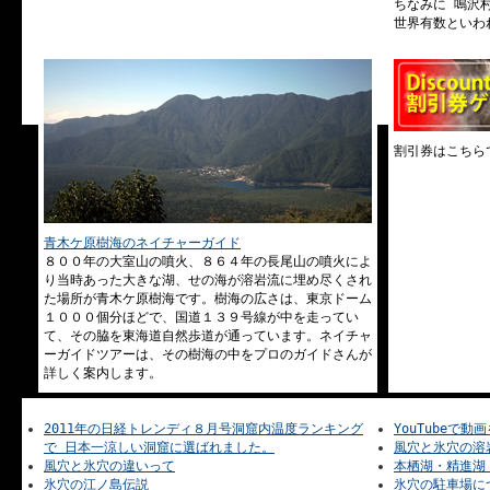
ちなみに 鳴沢
世界有数といわ
割引券はこちら
青木ケ原樹海のネイチャーガイド
８００年の大室山の噴火、８６４年の長尾山の噴火によ
り当時あった大きな湖、せの海が溶岩流に埋め尽くされ
た場所が青木ケ原樹海です。樹海の広さは、東京ドーム
１０００個分ほどで、国道１３９号線が中を走ってい
て、その脇を東海道自然歩道が通っています。ネイチャ
ーガイドツアーは、その樹海の中をプロのガイドさんが
詳しく案内します。
2011年の日経トレンディ８月号洞窟内温度ランキング
YouTubeで動
で 日本一涼しい洞窟に選ばれました。
風穴と氷穴の溶
風穴と氷穴の違いって
本栖湖・精進湖
氷穴の江ノ島伝説
氷穴の駐車場に