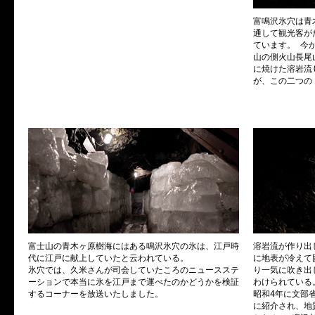
富鳴沢氷穴は青
通して観光客が
ています。 今か
山の側火山長尾
に焼けた溶岩流
が、この二つの
富士山の青木ヶ原樹海にはある鳴沢氷穴の氷は、江戸時
溶岩流が作り出
代に江戸に献上していたと云われている。
に地表が冷えて
氷穴では、久米さんが司会していたころのニュースステ
り一気に吹き出
ーションで本当に氷を江戸まで運べたのかどうかを検証
わけられている
するコーナーを放送いたしました。
昭和4年に文部
に紹介され、地