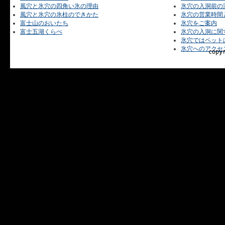
風穴と氷穴の四角い氷の理由
氷穴の入洞前の
風穴と氷穴の氷柱のできかた
氷穴の営業時間
富士山のおいたち
氷穴をご案内
富士五湖くらべ
氷穴の入洞に関
氷穴ではペット
氷穴へのアクセ
copy