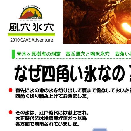
青木ヶ原樹海の洞窟 富岳風穴と鳴沢氷穴 四角い