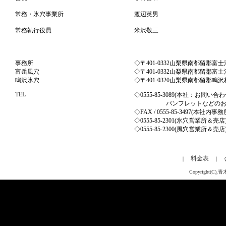
常務・氷穴事業所
渡辺英男
常務執行役員
米沢敬三
事務所
◇〒401-0332山梨県南都留郡富士
富岳風穴
◇〒401-0332山梨県南都留郡富士
鳴沢氷穴
◇〒401-0320山梨県南都留郡鳴沢村
TEL
◇0555-85-3089(本社：お問い
パンフレットなどのお問い
◇FAX / 0555-85-3497(本社内事務
◇0555-85-2301(氷穴営業所＆売店
◇0555-85-2300(風穴営業所＆売店
料金表
｜
｜
Copyright