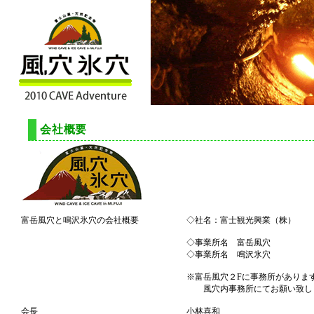
会社概要
富岳風穴と鳴沢氷穴の会社概要
◇社名：富士観光興業（株）
◇事業所名 富岳風穴
◇事業所名 鳴沢氷穴
※富岳風穴２Fに事務所がありま
風穴内事務所にてお願い致し
会長
小林喜和