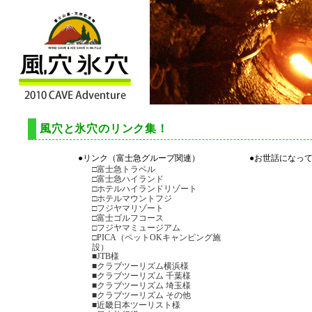
風穴と氷穴のリンク集！
●リンク（富士急グループ関連）
●お世話になっ
□富士急トラベル
□富士急ハイランド
□
ホテルハイランドリゾート
□
ホテルマウントフジ
□
フジヤマリゾート
□
富士ゴルフコース
□フジヤマミュージアム
□PICA（ペットOKキャンピング施
設）
■JTB様
■クラブツーリズム横浜様
■クラブツーリズム 千葉様
■クラブツーリズム 埼玉様
■クラブツーリズム その他
■近畿日本ツーリスト様