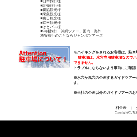
■日本旅行様
■読売旅行様
■農協観光様
■東急観光様
■東日観光様
■京王観光様
■はとバス様
■沖縄旅行・沖縄ツアー、国内・海外
格安旅行のことならジャンボツアーズ
※ハイキングをされるお客様は、駐車
駐車場は、
氷穴専用駐車場なのでハ
できません。
トラブルにならないよう事前にご確認
※氷穴か風穴の企画するガイドツアー
す。
※当社の企画以外のガイドツアーのお
料金表
｜
｜
Copyright