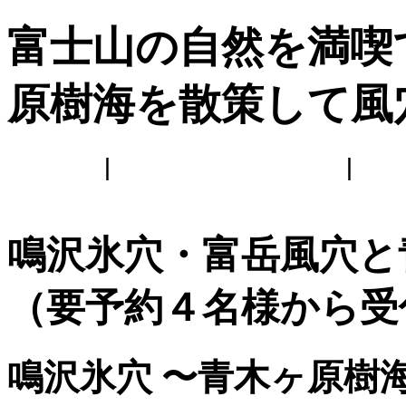
富士山の自然を満喫
原樹海を散策して風
ホーム
｜
風穴の中をご案内
｜
ップ
鳴沢氷穴・富岳風穴
（要予約４名様から
鳴沢氷穴 〜青木ヶ原