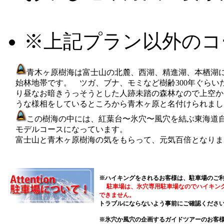
※上記プラン以外のコ
青木ヶ原樹海は富士山の北麓、西湖、精進湖、本栖湖に
始林地帯です。 ツガ、ブナ、モミなど樹齢300年ぐらい
り昼なお暗きうっそうとした人跡未踏の森林なので上空か
うな様相をしているところから青木ヶ原と名付けられまし
この樹海の中には、紅葉台〜氷穴〜風穴を結ぶ東海道
モデルコースになっています。
富士山と青木ヶ原樹海の気をもらって、元気百倍となりま
※ハイキングをされるお客様は、駐車場のご
駐車場は、
氷穴専用駐車場なのでハイキン
できません。
トラブルにならないよう事前にご確認くださ
※氷穴か風穴の企画するガイドツアーのお客