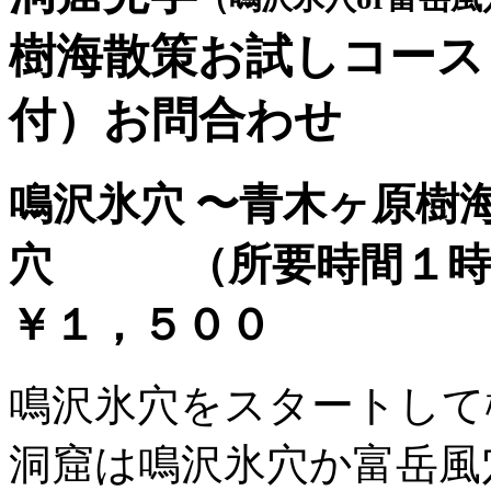
樹海散策お試しコース
付）お問合わせ
鳴沢氷穴 〜青木ヶ原樹
穴 （所要時間１時間
￥１，５００
鳴沢氷穴をスタートして
洞窟は鳴沢氷穴か富岳風