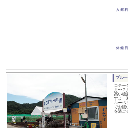
入 館 料
休 館 日
ブルー
コテー
月〜７
高い糖
すよ！
ルーベ
でお腹
を過ご