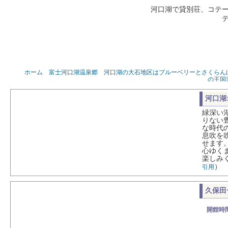
河口湖で貸別荘、コテ
ホーム 富士河口湖温泉郷 河口湖の大石地区はブルーベリーとさくらんぼの
の王国
河口湖
緑深い
りない
な時代
息吹を
せます
心ゆく
楽しみ
）
引用
久保田
開館時