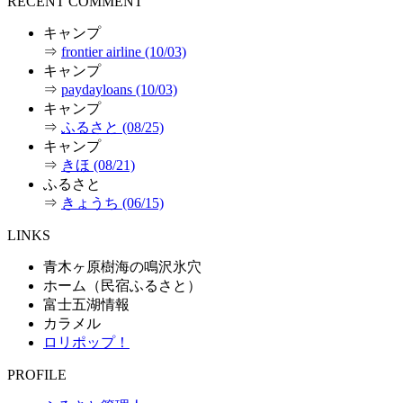
RECENT COMMENT
キャンプ
⇒
frontier airline (10/03)
キャンプ
⇒
paydayloans (10/03)
キャンプ
⇒
ふるさと (08/25)
キャンプ
⇒
きほ (08/21)
ふるさと
⇒
きょうち (06/15)
LINKS
青木ヶ原樹海の鳴沢氷穴
ホーム（民宿ふるさと）
富士五湖情報
カラメル
ロリポップ！
PROFILE