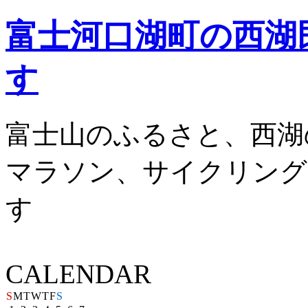
富士河口湖町の西湖
す
富士山のふるさと、西湖
マラソン、サイクリング
す
CALENDAR
S
M
T
W
T
F
S