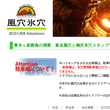
青木ヶ原樹海の洞窟 富岳風穴と鳴沢氷穴スタンプ
※ハイキングをされるお客様は、駐車
駐車場は、
氷穴専用駐車場なのでハ
できません。
トラブルにならないよう事前にご確認
※氷穴か風穴の企画するガイドツアー
す。
※当社の企画以外のガイドツアーのお
売店
料金表
会社概要
氷穴写
｜
｜
｜
｜