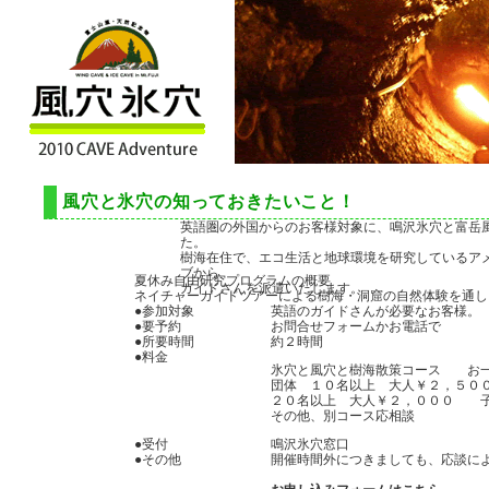
風穴と氷穴の知っておきたいこと！
英語圏の外国からのお客様対象に、鳴沢氷穴と富岳
た。
樹海在住で、エコ生活と地球環境を研究しているア
ブから
夏休み自由研究プログラムの概要
ガイドさんを派遣いたします。
ネイチャーガイドツアーによる樹海・洞窟の自然体験を通し
●参加対象
英語のガイドさんが必要なお客様。
●要予約
お問合せフォームかお電話で
●所要時間
約２時間
●料金
氷穴と風穴と樹海散策コース お
団体 １０名以上 大人￥２，５０
２０名以上 大人￥２，０００ 
その他、別コース応相談
●受付
鳴沢氷穴窓口
●その他
開催時間外につきましても、応談に