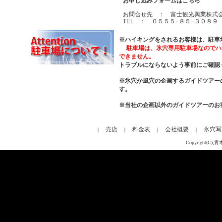
お申し込みフォームはこちら
お問合せ先 ： 富士観光興業株式
TEL ： ０５５５−８５−３０８９
※ハイキングをされるお客様は、駐車
駐車場は、
氷穴専用駐車場なのでハ
できません。
トラブルにならないよう事前にご確認
※氷穴か風穴の企画するガイドツアー
す。
※当社の企画以外のガイドツアーのお
売店
料金表
会社概要
氷穴写
｜
｜
｜
｜
Copyright