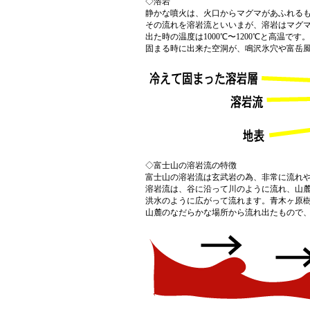
◇溶岩
静かな噴火は、火口からマグマがあふれる
その流れを溶岩流といいまが、溶岩はマグ
出た時の温度は1000℃〜1200℃と高温で
固まる時に出来た空洞が、鳴沢氷穴や富岳
◇富士山の溶岩流の特徴
富士山の溶岩流は玄武岩の為、非常に流れ
溶岩流は、谷に沿って川のように流れ、山
洪水のように広がって流れます。青木ヶ原樹
山麓のなだらかな場所から流れ出たもので、