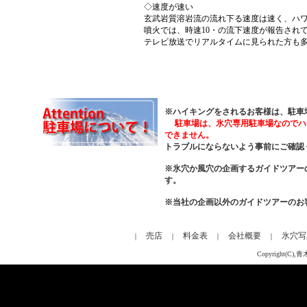
◇速度が速い
玄武岩質溶岩流の流れ下る速度は速く、ハワイ
噴火では、時速10・の流下速度が報告され
テレビ放送でリアルタイムに見られた方も
※ハイキングをされるお客様は、駐車
駐車場は、
氷穴専用駐車場なのでハ
できません。
トラブルにならないよう事前にご確認
※氷穴か風穴の企画するガイドツアー
す。
※当社の企画以外のガイドツアーのお
売店
料金表
会社概要
氷穴写
｜
｜
｜
｜
Copyright