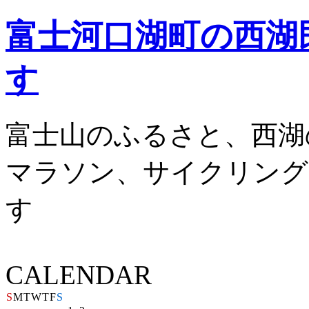
富士河口湖町の西湖
す
富士山のふるさと、西湖
マラソン、サイクリング
す
CALENDAR
S
M
T
W
T
F
S