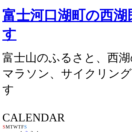
富士河口湖町の西湖
す
富士山のふるさと、西湖
マラソン、サイクリング
す
CALENDAR
S
M
T
W
T
F
S