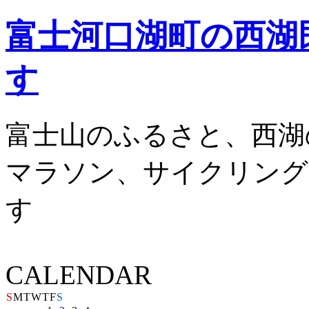
富士河口湖町の西湖
す
富士山のふるさと、西湖
マラソン、サイクリング
す
CALENDAR
S
M
T
W
T
F
S