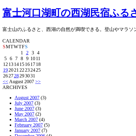
富士河口湖町の西湖民宿ふる
富士山のふるさと、西湖の自然が満喫できる。登山やマラソ
CALENDAR
S
M
T
W
T
F
S
1
2
3
4
5
6
7
8
9
10
11
12
13
14
15
16
17
18
19
20
21
22
23
24
25
26
27
28
29
30
31
<<
August 2007
>>
ARCHIVES
August 2007
(3)
July 2007
(3)
June 2007
(3)
May 2007
(2)
March 2007
(4)
February 2007
(5)
January 2007
(7)
December 2006
(4)