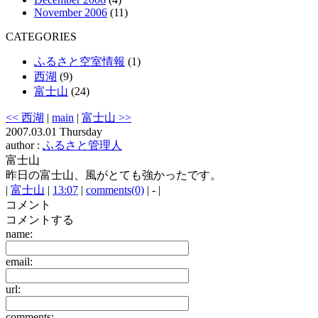
November 2006
(11)
CATEGORIES
ふるさと空室情報
(1)
西湖
(9)
富士山
(24)
<< 西湖
|
main
|
富士山 >>
2007.03.01 Thursday
author :
ふるさと管理人
富士山
昨日の富士山、風がとても強かったです。
|
富士山
|
13:07
|
comments(0)
| - |
コメント
コメントする
name:
email:
url:
comments: