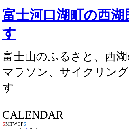
富士河口湖町の西湖
す
富士山のふるさと、西湖
マラソン、サイクリング
す
CALENDAR
S
M
T
W
T
F
S