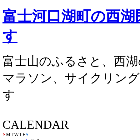
富士河口湖町の西湖
す
富士山のふるさと、西湖
マラソン、サイクリング
す
CALENDAR
S
M
T
W
T
F
S