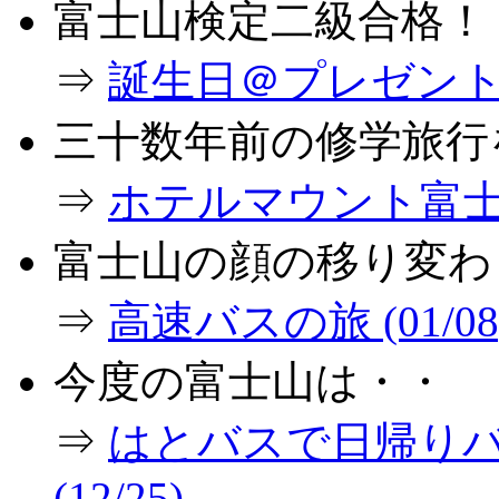
富士山検定二級合格！
⇒
誕生日＠プレゼント (0
三十数年前の修学旅行
⇒
ホテルマウント富士情報
富士山の顔の移り変わ
⇒
高速バスの旅 (01/08
今度の富士山は・・
⇒
はとバスで日帰り
(12/25)