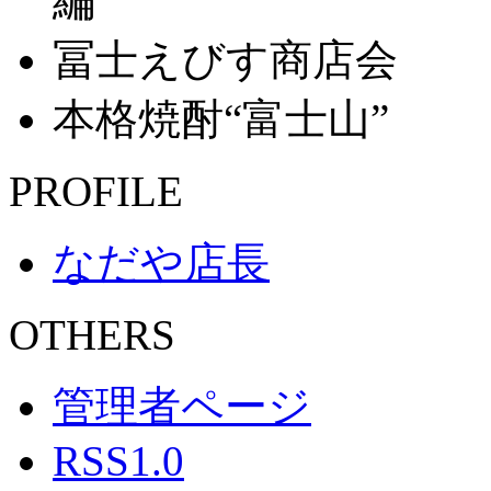
編
冨士えびす商店会
本格焼酎“富士山”
PROFILE
なだや店長
OTHERS
管理者ページ
RSS1.0