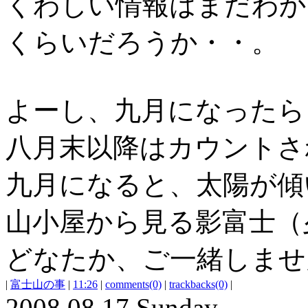
くわしい情報はまだわか
くらいだろうか・・。
よーし、九月になったら
八月末以降はカウントさ
九月になると、太陽が傾
山小屋から見る影富士（
どなたか、ご一緒しませ
|
富士山の事
|
11:26
|
comments(0)
|
trackbacks(0)
|
2008.08.17 Sunday