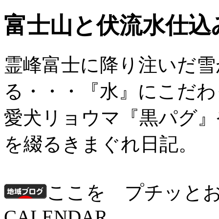
富士山と伏流水仕込
霊峰富士に降り注いだ雪
る・・・『水』にこだわ
愛犬リョウマ『黒パグ』
を綴るきまぐれ日記。
ここを プチッと
CALENDAR