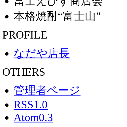
冨士えびす商店会
本格焼酎“富士山”
PROFILE
なだや店長
OTHERS
管理者ページ
RSS1.0
Atom0.3