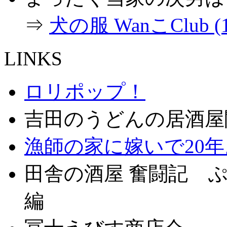
⇒
犬の服 WanこClub (1
LINKS
ロリポップ！
吉田のうどんの居酒屋
漁師の家に嫁いで20
田舎の酒屋 奮闘記 ぷ
編