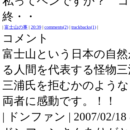
私ってヘンですか？ コ
終・・
|
富士山の事
|
20:39
|
comments(2)
|
trackbacks(1)
|
コメント
富士山という日本の自然
る人間を代表する怪物三
三浦氏を拒むかのような
両者に感動です。！！
| ドンファン | 2007/02/18 8