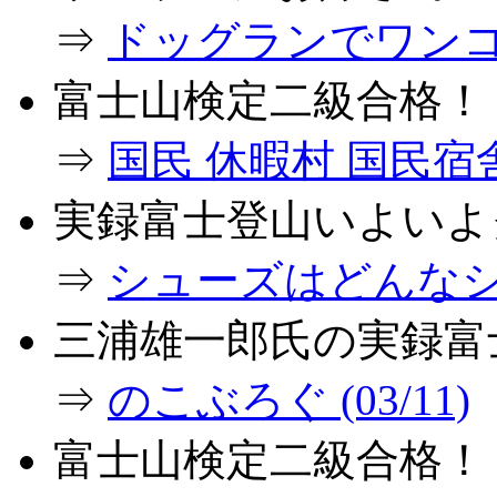
⇒
ドッグランでワンコとダ
富士山検定二級合格！
⇒
国民 休暇村 国民宿舎で
実録富士登山いよいよ
⇒
シューズはどんなシュ
三浦雄一郎氏の実録富
⇒
のこぶろぐ (03/11)
富士山検定二級合格！