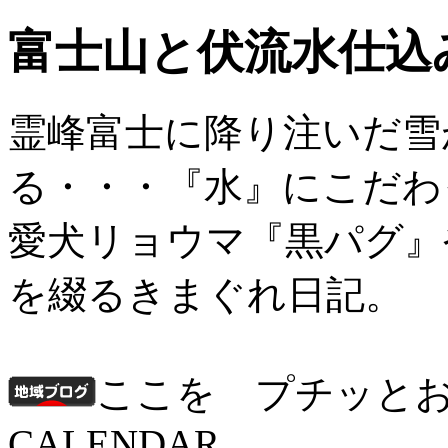
富士山と伏流水仕込
霊峰富士に降り注いだ雪
る・・・『水』にこだわ
愛犬リョウマ『黒パグ』
を綴るきまぐれ日記。
ここを プチッと
CALENDAR