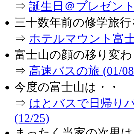
⇒
誕生日＠プレゼント (0
三十数年前の修学旅行
⇒
ホテルマウント富士情報
富士山の顔の移り変わ
⇒
高速バスの旅 (01/08
今度の富士山は・・
⇒
はとバスで日帰り
(12/25)
まったく当家の次男は