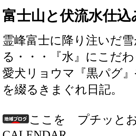
富士山と伏流水仕込
霊峰富士に降り注いだ雪
る・・・『水』にこだわ
愛犬リョウマ『黒パグ』
を綴るきまぐれ日記。
ここを プチッと
CALENDAR