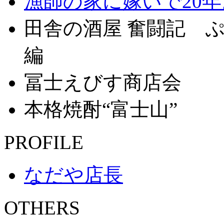
漁師の家に嫁いで20
田舎の酒屋 奮闘記 ぷ
編
冨士えびす商店会
本格焼酎“富士山”
PROFILE
なだや店長
OTHERS