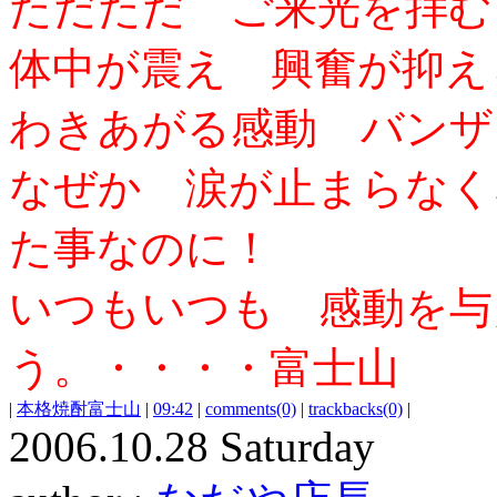
ただただ ご来光を拝む
体中が震え 興奮が抑え
わきあがる感動 バンザ
なぜか 涙が止まらなく
た事なのに！
いつもいつも 感動を与
う。・・・・富士山
|
本格焼酎富士山
|
09:42
|
comments(0)
|
trackbacks(0)
|
2006.10.28 Saturday