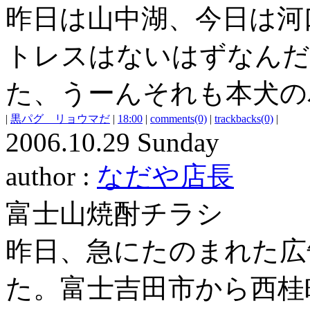
昨日は山中湖、今日は河
トレスはないはずなんだ
た、うーんそれも本犬の
|
黒パグ リョウマだ
|
18:00
|
comments(0)
|
trackbacks(0)
|
2006.10.29 Sunday
author :
なだや店長
富士山焼酎チラシ
昨日、急にたのまれた広
た。富士吉田市から西桂