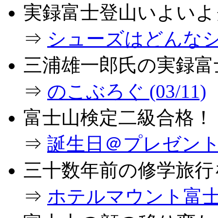
実録富士登山いよいよ
⇒
シューズはどんなシュ
三浦雄一郎氏の実録富
⇒
のこぶろぐ (03/11)
富士山検定二級合格！
⇒
誕生日＠プレゼント (0
三十数年前の修学旅行
⇒
ホテルマウント富士情報