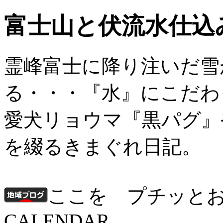
富士山と伏流水仕込
霊峰富士に降り注いだ雪
る・・・『水』にこだわ
愛犬リョウマ『黒パグ』
を綴るきまぐれ日記。
ここを プチッと
CALENDAR