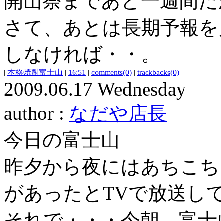
開山祭まであと一週間だ
さて、あとは長期予報を
しなければ・・。
|
本格焼酎富士山
|
16:51
|
comments(0)
|
trackbacks(0)
|
2009.06.17 Wednesday
author :
なだや店長
今日の富士山
昨夕から夜にはあちこち
があったとTVで放送し
それで・・・今朝 富士