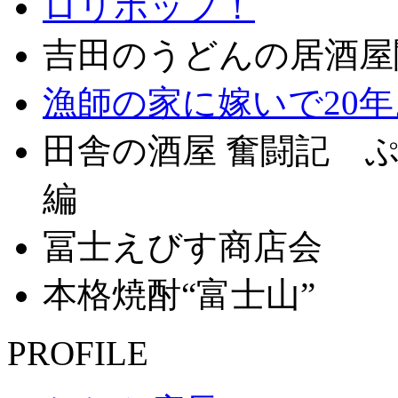
ロリポップ！
吉田のうどんの居酒屋
漁師の家に嫁いで20
田舎の酒屋 奮闘記 ぷ
編
冨士えびす商店会
本格焼酎“富士山”
PROFILE