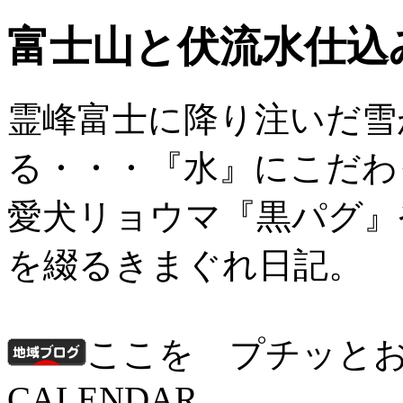
富士山と伏流水仕込
霊峰富士に降り注いだ雪
る・・・『水』にこだわ
愛犬リョウマ『黒パグ』
を綴るきまぐれ日記。
ここを プチッと
CALENDAR