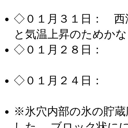
た。
◇０１月３１日： 西
と気温上昇のためかな
◇０１月２８日：
西
中。
◇０１月２４日：
氷
の終了。
※氷穴内部の氷の貯蔵
した。 ブロック状に