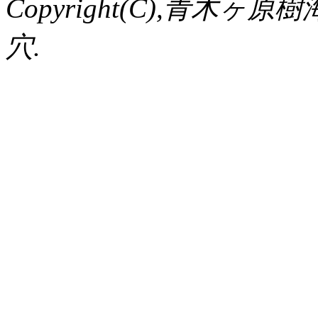
Copyright(C),青
穴.