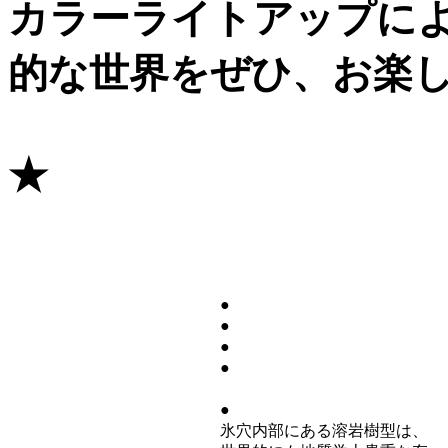
カラーライトアップに
的な世界をぜひ、お楽
★
氷のライトアップス
★ice cave movi
●
富士山の噴火でできた洞穴
●
富士山のおいたち
●
富士五湖くらべ
●
本栖湖・精進湖・西湖のなり
たち
●
溶岩樹型のできかた
氷穴内部にある溶岩樹型は、