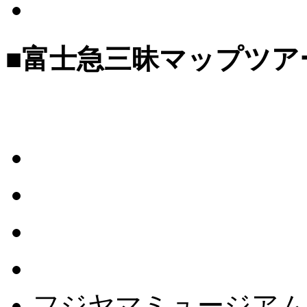
営業時間と料金
■富士急三昧マップツア
●マップはこちら
富士急ハイランド
ホテルハイランドリゾ
ホテルマウントフジ
フジヤマリゾート
フジヤマミュージアム