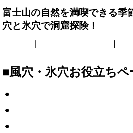
富士山の自然を満喫できる季
穴と氷穴で洞窟探険！
ホーム
｜
風穴の中をご案内
｜
トマップ
■風穴・氷穴お役立ちペ
風穴と氷穴の違いって
氷穴の江ノ島伝説
富士山写真ギャラリー